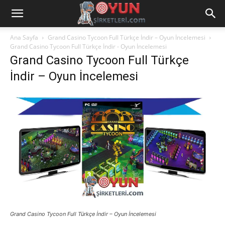
Ana Sayfa
Grand Casino Tycoon Full Türkçe İndir – Oyun İncelemesi
Grand Casino Tycoon Full Türkçe İndir - Oyun İncelemesi
Grand Casino Tycoon Full Türkçe
İndir – Oyun İncelemesi
Grand Casino Tycoon Full Türkçe İndir – Oyun İncelemesi