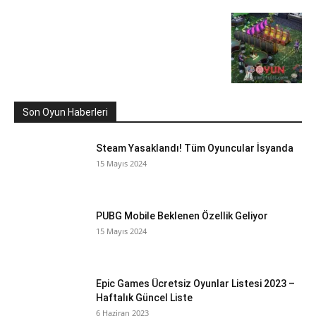
Son Oyun Haberleri
Steam Yasaklandı! Tüm Oyuncular İsyanda
15 Mayıs 2024
PUBG Mobile Beklenen Özellik Geliyor
15 Mayıs 2024
Epic Games Ücretsiz Oyunlar Listesi 2023 –
Haftalık Güncel Liste
6 Haziran 2023