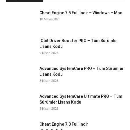
Cheat Engine 7.5 Full İndir – Windows – Mac
10 Mayıs 2023
IObit Driver Booster PRO – Tüm Sürümler
Lisans Kodu
9 Nisan 2023
Advanced SystemCare PRO – Tüm Sürümler
Lisans Kodu
8 Nisan 2023
Advanced SystemCare Ultimate PRO – Tüm
Sürümler Lisans Kodu
8 Nisan 2023
Cheat Engine 7.0 Full İndir