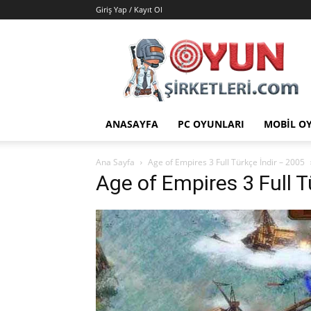
Giriş Yap / Kayıt Ol
Oyun
Şirketleri
|
Oyunlar
|
Hileler
ANASAYFA
PC OYUNLARI
MOBIL O
|
Yamalar
Ana Sayfa
Age of Empires 3 Full Türkçe İndir – 2005
Age of Empires 3 Full T