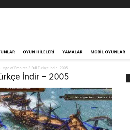
YUNLAR
OYUN HILELERI
YAMALAR
MOBIL OYUNLAR
Age of Empires 3 Full Türkçe İndir - 2005
ürkçe İndir – 2005