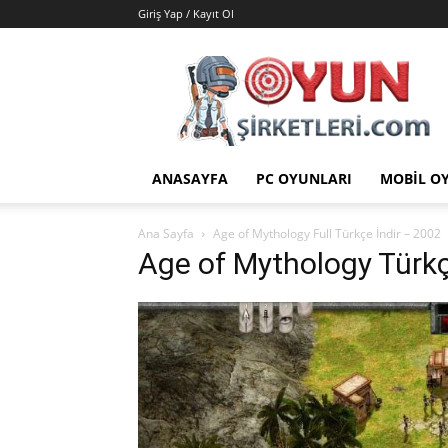
Giriş Yap / Kayıt Ol
Oyun
Şirketleri
|
Oyunlar
|
Hileler
ANASAYFA
PC OYUNLARI
MOBIL O
|
Yamalar
Ana Sayfa
Age of Mythology Full Türkçe İndir – 2002
Age of Mythology Türk