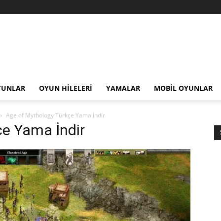
YUNLAR
OYUN HILELERI
YAMALAR
MOBIL OYUNLAR
Age of Mythology Türkçe Yama İndir
çe Yama İndir