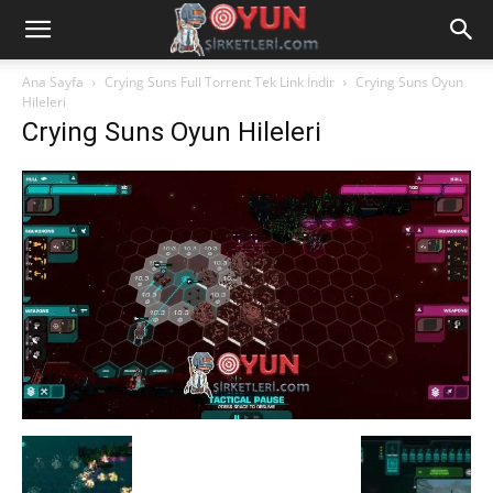
Ana Sayfa
Crying Suns Full Torrent Tek Link İndir
Crying Suns Oyun
Hileleri
Crying Suns Oyun Hileleri