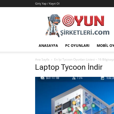
Giriş Yap / Kayıt Ol
Oyun
Şirketleri
|
Oyunlar
|
Hileler
ANASAYFA
PC OYUNLARI
MOBIL O
|
Yamalar
Ana Sayfa
En İyi Tycoon Oyunları Listesi – 16 Bilgis
Laptop Tycoon İndir