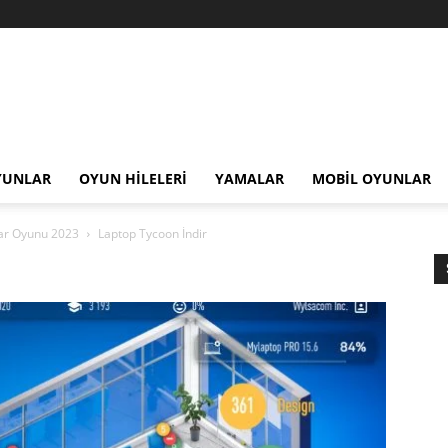
YUNLAR
OYUN HILELERI
YAMALAR
MOBIL OYUNLAR
ayar Oyunu 2023
Laptop Tycoon İndir