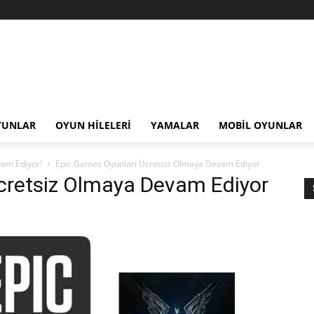
YUNLAR
OYUN HILELERI
YAMALAR
MOBIL OYUNLAR
am Ediyor!
Epic Games Oyunları Ücretsiz Olmaya Devam Ediyor
cretsiz Olmaya Devam Ediyor