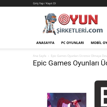
Giriş Yap / Kayıt Ol
Oyun
Şirketleri
|
Oyunlar
|
Hileler
ANASAYFA
PC OYUNLARI
MOBIL O
|
Yamalar
Ana Sayfa
Epic Games Oyunları Ücretsiz Olmaya Dev
Epic Games Oyunları Ü