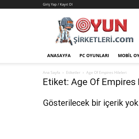
Giriş Yap / Kayıt Ol
Oyun
Şirketleri
|
Oyunlar
|
Hileler
ANASAYFA
PC OYUNLARI
MOBIL O
|
Yamalar
Ana Sayfa
Etiketler
Age Of Empires Hileleri
Etiket: Age Of Empires H
Gösterilecek bir içerik yok