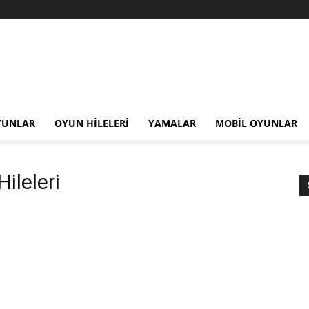
YUNLAR
OYUN HILELERI
YAMALAR
MOBIL OYUNLAR
ileleri