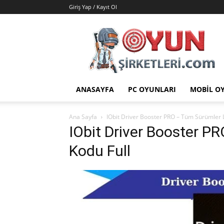
Giriş Yap / Kayıt Ol
Oyun
Şirketleri
|
Oyunlar
|
Hileler
ANASAYFA
PC OYUNLARI
MOBIL O
|
Yamalar
Ana Sayfa
IObit Driver Booster PRO – Tüm Sürümler 
IObit Driver Booster P
Kodu Full