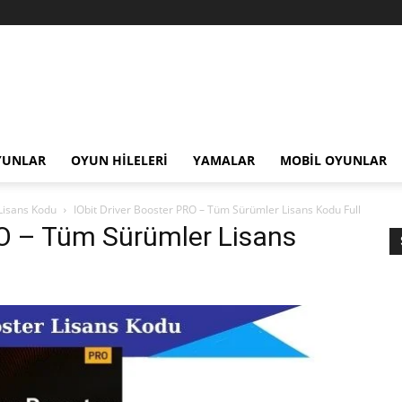
YUNLAR
OYUN HILELERI
YAMALAR
MOBIL OYUNLAR
Lisans Kodu
IObit Driver Booster PRO – Tüm Sürümler Lisans Kodu Full
RO – Tüm Sürümler Lisans