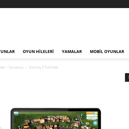
YUNLAR
OYUN HILELERI
YAMALAR
MOBIL OYUNLAR
ndir – Sorunsuz
SimCity 5 Full İndir