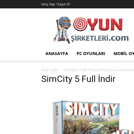
Giriş Yap / Kayıt Ol
Oyun
Şirketleri
|
Oyunlar
|
Hileler
ANASAYFA
PC OYUNLARI
MOBIL O
|
Yamalar
Ana Sayfa
SimCity 5 Full+Torrent+Türkçe Yama Full İ
SimCity 5 Full İndir