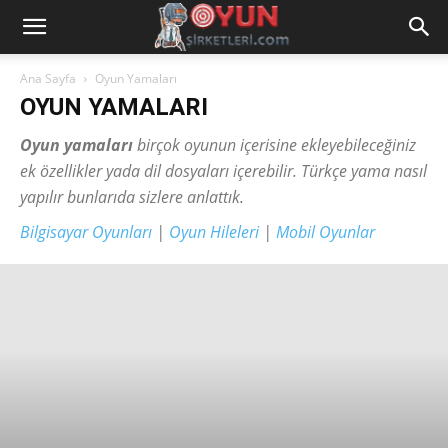
Ana Sayfa
Oyun Yamaları
OYUN YAMALARI
Oyun yamaları
birçok oyunun içerisine ekleyebileceğiniz
ek özellikler yada dil dosyaları içerebilir. Türkçe yama nasıl
yapılır bunlarıda sizlere anlattık.
Bilgisayar Oyunları
|
Oyun Hileleri
|
Mobil Oyunlar