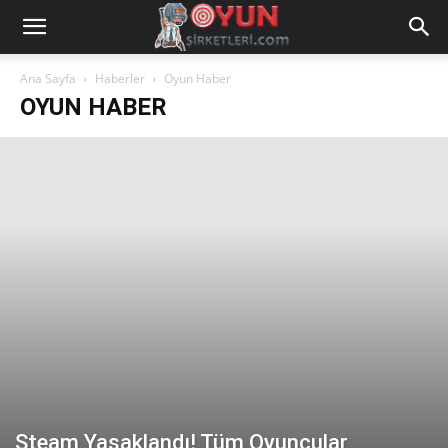
Ana Sayfa
Haberler
Oyun Haber
OYUN HABER
Steam Yasaklandı! Tüm Oyuncular