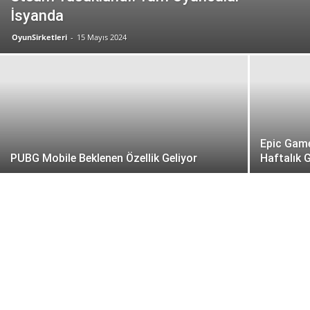
İsyanda
OyunSirketleri
-
15 Mayıs 2024
Epic Game
PUBG Mobile Beklenen Özellik Geliyor
Haftalık 